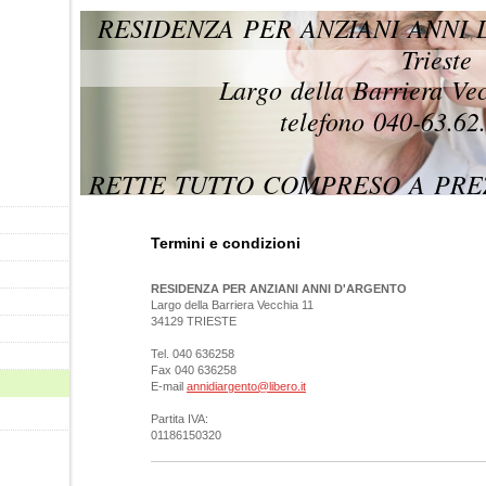
RESIDENZA PER ANZIANI ANNI 
Trieste
Largo della Barriera Vecc
telefono 040-63.62.
RETTE TUTTO COMPRESO A PREZ
Termini e condizioni
RESIDENZA PER ANZIANI ANNI D'ARGENTO
Largo della Barriera Vecchia 11
34129 TRIESTE
Tel. 040 636258
Fax 040 636258
E-mail
annidiargento@libero.it
Partita IVA:
01186150320