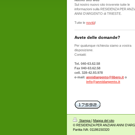
Nuovo sito web
Sul nostro nuovo sito troverete tutte le
informazioni sulla RESIDENZA PER ANZI
ANNI D'ARGENTO di TRIESTE.
Tutte le
novità
!
Avete delle domande?
Per qualunque richiesta siamo a vostra
disposizione.
Contatti:
Tel. 040-63.62.58
Fax 040-63.62.58
cell. 328-42.93.978
e-mail:
annidiargento@libero.it
o
info@annidargento.it
Stampa
|
Mappa del sito
© RESIDENZA PER ANZIANI ANNI D'ARGEN
Partita IVA: 01186150320