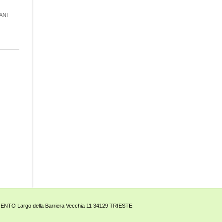
ANI
TO Largo della Barriera Vecchia 11 34129 TRIESTE