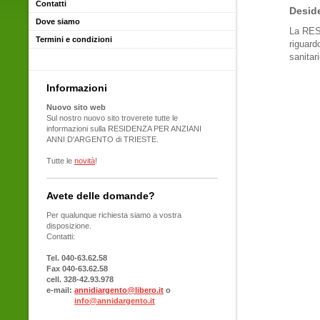
Contatti
Deside
Dove siamo
La RES
Termini e condizioni
riguard
sanitar
Informazioni
Nuovo sito web
Sul nostro nuovo sito troverete tutte le
informazioni sulla RESIDENZA PER ANZIANI
ANNI D'ARGENTO di TRIESTE.
Tutte le
novità
!
Avete delle domande?
Per qualunque richiesta siamo a vostra
disposizione.
Contatti:
Tel. 040-63.62.58
Fax 040-63.62.58
cell. 328-42.93.978
e-mail:
annidiargento@libero.it
o
info@annidargento.it