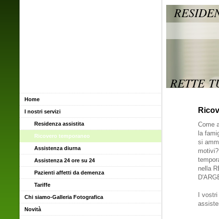
RESIDEN
Tr
Largo d
telef
RETTE T
Home
Rico
I nostri servizi
Residenza assistita
Come as
la fami
Ricovero temporaneo
si amma
Assistenza diurna
motivi?
tempor
Assistenza 24 ore su 24
nella 
Pazienti affetti da demenza
D'ARG
Tariffe
I vostr
Chi siamo-Galleria Fotografica
assiste
Novità